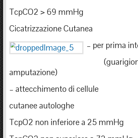
TcpCO2 > 69 mmHg
Cicatrizzazione Cutanea
– per prima in
(guarigio
amputazione)
– attecchimento di cellule
cutanee autologhe
TcpO2 non inferiore a 25 mmHg