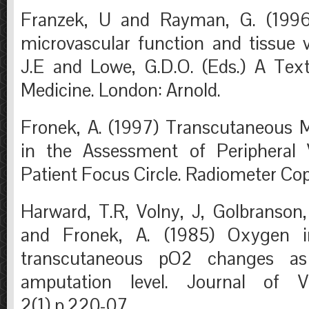
Franzek, U and Rayman, G. (1996
microvascular function and tissue vi
J.E and Lowe, G.D.O. (Eds.) A Tex
Medicine. London: Arnold.
Fronek, A. (1997) Transcutaneous 
in the Assessment of Peripheral V
Patient Focus Circle. Radiometer Cop
Harward, T.R, Volny, J, Golbranson,
and Fronek, A. (1985) Oxygen in
transcutaneous pO2 changes as
amputation level. Journal of Va
2(1),p.220-07.