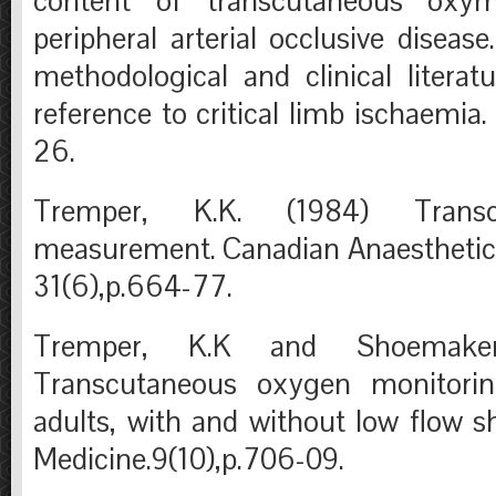
content of transcutaneous oxym
peripheral arterial occlusive disease
methodological and clinical literat
reference to critical limb ischaemia.
26.
Tremper, K.K. (1984) Trans
measurement. Canadian Anaesthetic’s
31(6),p.664-77.
Tremper, K.K and Shoemaker
Transcutaneous oxygen monitoring 
adults, with and without low flow sh
Medicine.9(10),p.706-09.