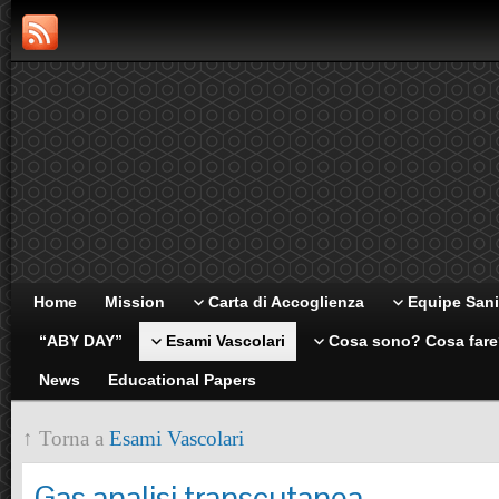
Home
Mission
Carta di Accoglienza
Equipe Sani
“ABY DAY”
Esami Vascolari
Cosa sono? Cosa far
News
Educational Papers
↑ Torna a
Esami Vascolari
Gas analisi transcutanea