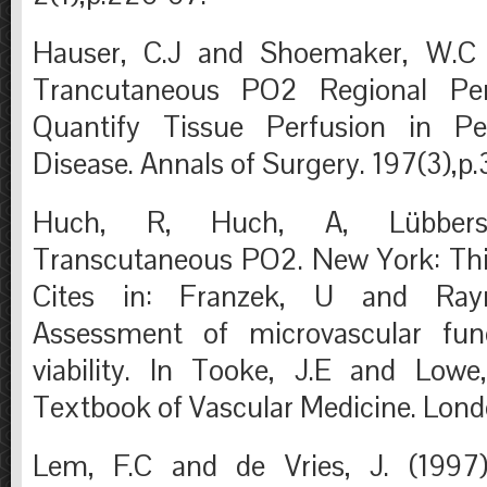
Hauser, C.J and Shoemaker, W.C 
Trancutaneous PO2 Regional Per
Quantify Tissue Perfusion in Per
Disease. Annals of Surgery. 197(3),p
Huch, R, Huch, A, Lübbers
Transcutaneous PO2. New York: Thi
Cites in: Franzek, U and Ray
Assessment of microvascular fun
viability. In Tooke, J.E and Lowe
Textbook of Vascular Medicine. Lond
Lem, F.C and de Vries, J. (1997