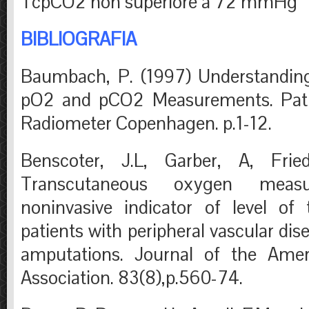
TcpCO2 non superiore a 72 mmHg
BIBLIOGRAFIA
Baumbach, P. (1997) Understandin
pO2 and pCO2 Measurements. Patie
Radiometer Copenhagen. p.1-12.
Benscoter, J.L, Garber, A, Frie
Transcutaneous oxygen mea
noninvasive indicator of level of 
patients with peripheral vascular dis
amputations. Journal of the Amer
Association. 83(8),p.560-74.