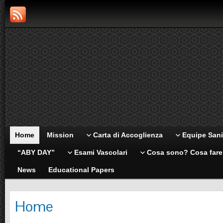
Home
Mission
Carta di Accoglienza
Equipe Sani
“ABY DAY”
Esami Vascolari
Cosa sono? Cosa far
News
Educational Papers
Home