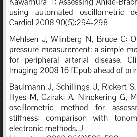
Kawamura T: Assessing Ankle-Brachi
using automated oscillometric d
Cardiol 2008 90(5):294-298
Mehlsen J, Wiinberg N, Bruce C: Os
pressure measurement: a simple me
for peripheral arterial disease. C
Imaging 2008 16 [Epub ahead of pri
Baulmann J, Schillings U, Rickert S
Illyes M, Cziraki A, Ninckering G,
oscillometric method for assess
stiffness: comparison with tonom
electronic methods. J