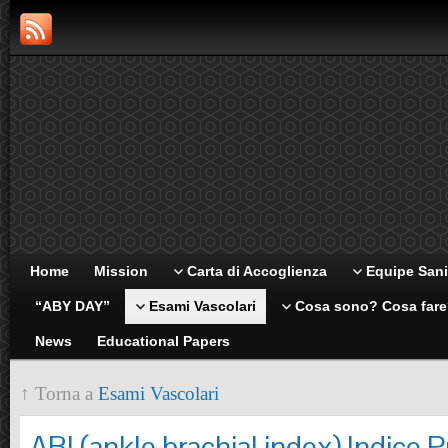
Home
Mission
Carta di Accoglienza
Equipe Sani
“ABY DAY”
Esami Vascolari
Cosa sono? Cosa far
News
Educational Papers
↑ Torna a
Esami Vascolari
ABI (ankle brachial index) Indice P