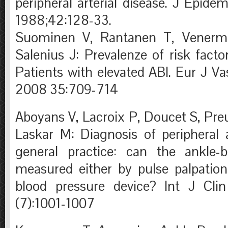
peripheral arterial disease. J Epid
1988;42:128-33.
Suominen V, Rantanen T, Venermo
Salenius J: Prevalenze of risk fac
Patients with elevated ABI. Eur J V
2008 35:709-714
Aboyans V, Lacroix P, Doucet S, Pre
Laskar M: Diagnosis of peripheral a
general practice: can the ankle-b
measured either by pulse palpatio
blood pressure device? Int J Cl
(7):1001-1007