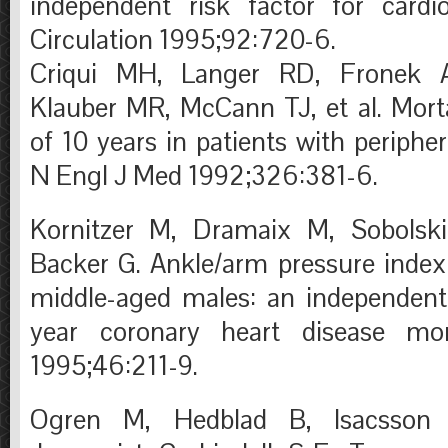
independent risk factor for cardio
Circulation 1995;92:720-6.
Criqui MH, Langer RD, Fronek A
Klauber MR, McCann TJ, et al. Morta
of 10 years in patients with periphera
N Engl J Med 1992;326:381-6.
Kornitzer M, Dramaix M, Sobolsk
Backer G. Ankle/arm pressure inde
middle-aged males: an independent 
year coronary heart disease mort
1995;46:211-9.
Ogren M, Hedblad B, Isacsson