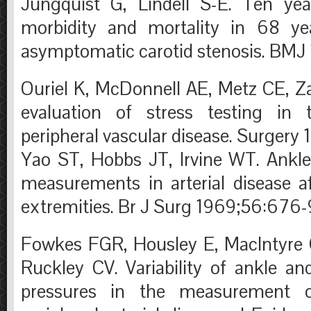
Jungquist G, Lindell S-E. Ten yea
morbidity and mortality in 68 y
asymptomatic carotid stenosis. BMJ
Ouriel K, McDonnell AE, Metz CE, Zar
evaluation of stress testing in 
peripheral vascular disease. Surgery
Yao ST, Hobbs JT, Irvine WT. Ankle 
measurements in arterial disease af
extremities. Br J Surg 1969;56:676-
Fowkes FGR, Housley E, MacIntyre 
Ruckley CV. Variability of ankle and
pressures in the measurement of