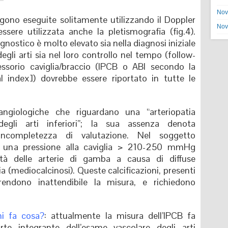
Nov
gono eseguite solitamente utilizzando il Doppler
Nov
ere utilizzata anche la pletismografia (fig.4).
iagnostico è molto elevato sia nella diagnosi iniziale
degli arti sia nel loro controllo nel tempo (follow-
ressorio caviglia/braccio (IPCB o ABI secondo la
al index]) dovrebbe essere riportato in tutte le
angiologiche che riguardano una “arteriopatia
degli arti inferiori”; la sua assenza denota
incompletezza di valutazione. Nel soggetto
o una pressione alla caviglia > 210-250 mmHg
ità delle arterie di gamba a causa di diffuse
ia (mediocalcinosi). Queste calcificazioni, presenti
endono inattendibile la misura, e richiedono
.
i fa cosa?
: attualmente la misura dell’IPCB fa
rte integrante dell’esame vascolare degli arti