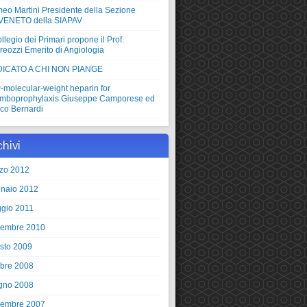
eo Martini Presidente della Sezione
VENETO della SIAPAV
ollegio dei Primari propone il Prof.
reozzi Emerito di Angiologia
ICATO A CHI NON PIANGE
-molecular-weight heparin for
omboprophylaxis Giuseppe Camporese ed
ico Bernardi
chivi
zo 2012
naio 2012
gio 2011
embre 2010
sto 2009
obre 2008
gno 2008
embre 2007