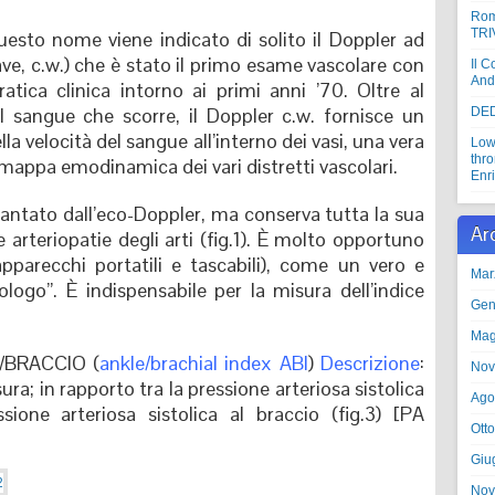
Rom
TRI
uesto nome viene indicato di solito il Doppler ad
e, c.w.) che è stato il primo esame vascolare con
Il C
And
pratica clinica intorno ai primi anni ’70.
Oltre al
 sangue che scorre, il Doppler c.w. fornisce un
DED
lla velocità del sangue all’interno dei vasi, una vera
Low
thr
 mappa emodinamica dei vari distretti vascolari.
Enr
antato dall’eco-Doppler, ma conserva tutta la sua
Ar
le arteriopatie degli arti (fig.1). È molto opportuno
(apparecchi portatili e tascabili), come un vero e
Mar
ologo”. È indispensabile per la misura dell’indice
Gen
Mag
/BRACCIO (
ankle/brachial index ABI
)
Descrizione
:
Nov
a; in rapporto tra la pressione arteriosa sistolica
Ago
ssione arteriosa sistolica al braccio (fig.3) [PA
Ott
Giu
Nov