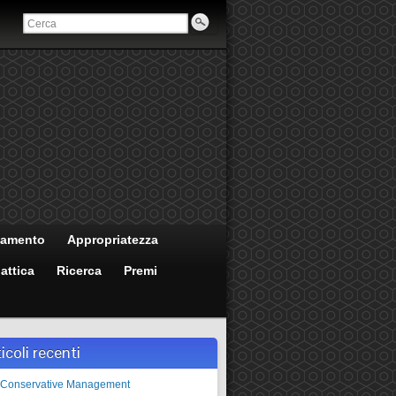
tamento
Appropriatezza
attica
Ricerca
Premi
icoli recenti
 Conservative Management