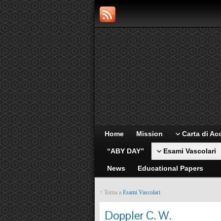
Home
Mission
Carta di Ac
“ABY DAY”
Esami Vascolari
News
Educational Papers
↑ Torna a
Esami Vascolari
Doppler C. W.