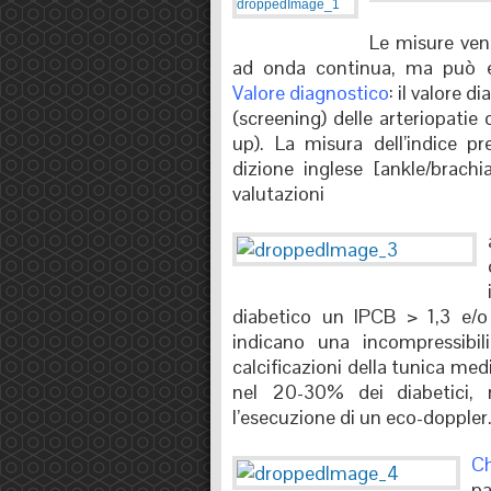
Le misure ven
ad onda continua, ma può ess
Valore diagnostico
: il valore d
(screening) delle arteriopatie 
up). La misura dell’indice p
dizione inglese [ankle/brachi
valutazioni
diabetico un IPCB > 1,3 e/
indicano una incompressibil
calcificazioni della tunica med
nel 20-30% dei diabetici, r
l’esecuzione di un eco-doppler
Ch
pa