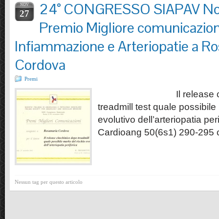
24° CONGRESSO SIAPAV N
NOV
27
Premio Migliore comunicazion
Infiammazione e Arteriopatie a R
Cordova
Premi
Il release citoch
treadmill test quale possibile
evolutivo dell’arteriopatia p
Cardioang 50(6s1) 290-295 c
Nessun tag per questo articolo