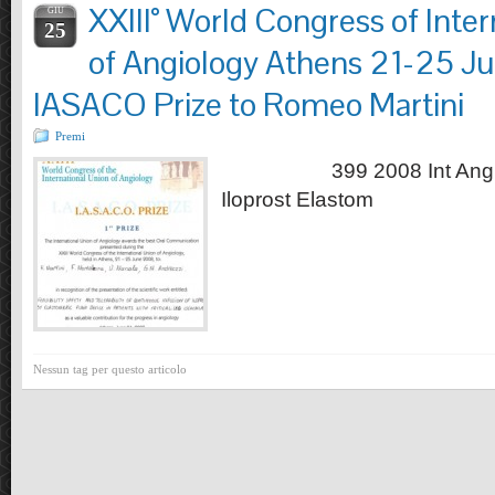
XXIII° World Congress of Inte
GIU
25
of Angiology Athens 21-25 J
IASACO Prize to Romeo Martini
Premi
399 2008 Int Angiol 2
Iloprost Elastom
Nessun tag per questo articolo