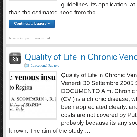
guidelines, its application, at 
than the estimated need from the …
Continua a leggere »
Nessun tag per questo articolo
Quality of Life in Chronic Ven
SET
30
Educational Papaers
Quality of Life in Chronic Ve
Venerdì 30 Settembre 2005
DOCUMENTO Aim. Chronic ve
(CVI) is a chronic disease, w
been appreciated clearly, an
costs are not covered by Pub
probably because its any soci
known. The aim of the study …