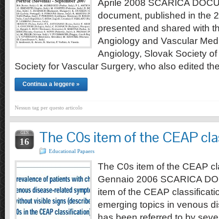
Aprile 2008 SCARICA DO
document, published in the 
presented and shared with the
Angiology and Vascular Medi
Angiology, Slovak Society o
Society for Vascular Surgery, who also edited th
Continua a leggere »
Nessun tag per questo articolo
The C0s item of the CEAP clas
GEN
16
Educational Papaers
The C0s item of the CEAP cla
Gennaio 2006 SCARICA D
item of the CEAP classificatio
emerging topics in venous di
has been referred to by severa