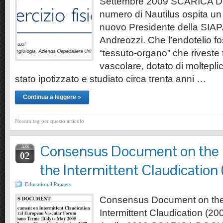
Settembre 2009 SCARICA
numero di Nautilus ospita un a
nuovo Presidente della SIA
Andreozzi. Che l’endotelio f
“tessuto-organo” che riveste t
vascolare, dotato di molteplici
stato ipotizzato e studiato circa trenta anni …
Continua a leggere »
Nessun tag per questo articolo
Consensus Document on the
APR
02
the Intermittent Claudication 
Educational Papaers
Consensus Document on the
Intermittent Claudication (20