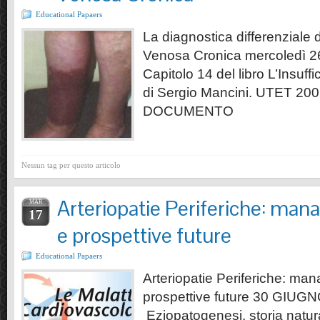
Educational Papaers
La diagnostica differenziale d
Venosa Cronica mercoledì 2
Capitolo 14 del libro L’Insuf
di Sergio Mancini. UTET 2
DOCUMENTO
Nessun tag per questo articolo
Arteriopatie Periferiche: man
MAR
17
e prospettive future
Educational Papaers
Arteriopatie Periferiche: ma
prospettive future 30 GIUG
Eziopatogenesi, storia natura