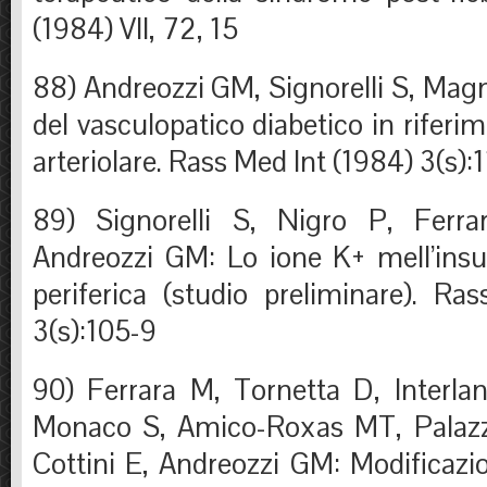
(1984) VII, 72, 15
88) Andreozzi GM, Signorelli S, Magn
del vasculopatico diabetico in riferime
arteriolare. Rass Med Int (1984) 3(s):
89) Signorelli S, Nigro P, Ferr
Andreozzi GM: Lo ione K
+
mell’insu
periferica (studio preliminare). Ra
3(s):105-9
90) Ferrara M, Tornetta D, Interla
Monaco S, Amico-Roxas MT, Palazzo
Cottini E, Andreozzi GM: Modificazi