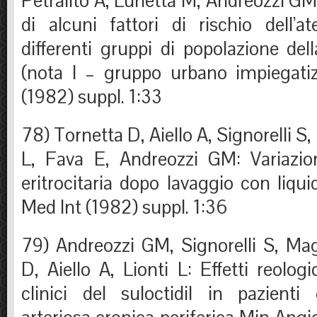
Petralito A, Lunetta M, Andreozzi 
di alcuni fattori di rischio dell’at
differenti gruppi di popolazione dell
(nota I – gruppo urbano impiegati
(1982) suppl. 1:33
78) Tornetta D, Aiello A, Signorelli S
L, Fava E, Andreozzi GM: Variazioni 
eritrocitaria dopo lavaggio con liqu
Med Int (1982) suppl. 1:36
79) Andreozzi GM, Signorelli S, Ma
D, Aiello A, Lionti L: Effetti reolog
clinici del suloctidil in pazienti 