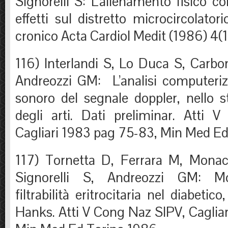
Signorelli S: L’allenamento fisico co
effetti sul distretto microcircolatorio
cronico Acta Cardiol Medit (1986) 4(1
116) Interlandi S, Lo Duca S, Carbon
Andreozzi GM: L’analisi computerizz
sonoro del segnale doppler, nello st
degli arti. Dati preliminar. Atti
Cagliari 1983 pag 75-83, Min Med E
117) Tornetta D, Ferrara M, Monaco
Signorelli S, Andreozzi GM: Mod
filtrabilità eritrocitaria nel diabetic
Hanks. Atti V Cong Naz SIPV, Caglia