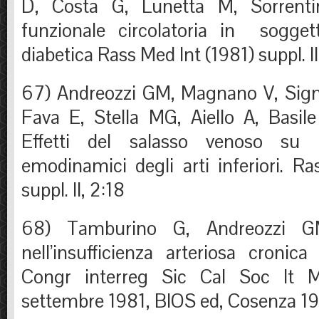
D, Costa G, Lunetta M, Sorrenti
funzionale circolatoria in soggett
diabetica Rass Med Int (1981) suppl. II
67) Andreozzi GM, Magnano V, Signor
Fava E, Stella MG, Aiello A, Basile
Effetti del salasso venoso su a
emodinamici degli arti inferiori. R
suppl. II, 2:18
68) Tamburino G, Andreozzi GM
nell’insufficienza arteriosa cronica 
Congr interreg Sic Cal Soc It M
settembre 1981, BIOS ed, Cosenza 1