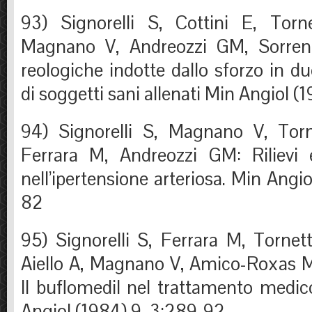
93) Signorelli S, Cottini E, Torn
Magnano V, Andreozzi GM, Sorrenti
reologiche indotte dallo sforzo in du
di soggetti sani allenati Min Angiol (
94) Signorelli S, Magnano V, Torn
Ferrara M, Andreozzi GM: Rilievi 
nell’ipertensione arteriosa. Min Angi
82
95) Signorelli S, Ferrara M, Tornett
Aiello A, Magnano V, Amico-Roxas 
Il buflomedil nel trattamento medi
Angiol (1984) 9, 3:289-92