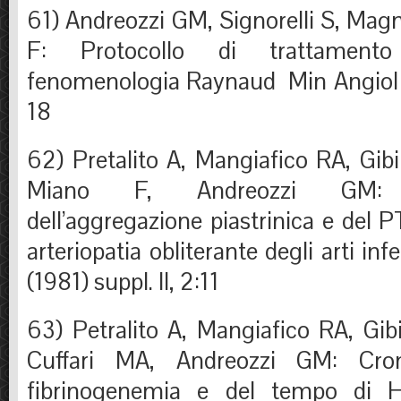
61) Andreozzi GM, Signorelli S, Mag
F: Protocollo di trattament
fenomenologia Raynaud Min Angiol (
18
62) Pretalito A, Mangiafico RA, Gibi
Miano F, Andreozzi GM: C
dell’aggregazione piastrinica e del P
arteriopatia obliterante degli arti inf
(1981) suppl. II, 2:11
63) Petralito A, Mangiafico RA, Gib
Cuffari MA, Andreozzi GM: Crono
fibrinogenemia e del tempo di Ho