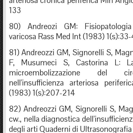
arteriosa cronica periferica Min Angi
133
80) Andreozi GM: Fisiopatologia
varicosa Rass Med Int (1983) 1(s):33-
81) Andreozzi GM, Signorelli S, Mag
F, Musumeci S, Castorina L: La 
microembolizzazione del circ
nell’insufficienza arteriosa perife
(1983) 1(s):207-214
82) Andreozzi GM, Signorelli S, Mag
cw., nella diagnostica dell’insufficien
degli arti Quaderni di Ultrasonografia