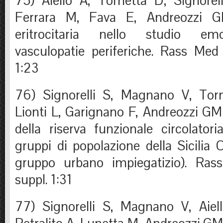
75) Aiello A, Tornetta D, Signore
Ferrara M, Fava E, Andreozzi GM
eritrocitaria nello studio emo
vasculopatie periferiche. Rass Med 
1:23
76) Signorelli S, Magnano V, Torn
Lionti L, Garignano F, Andreozzi 
della riserva funzionale circolatoria
gruppi di popolazione della Sicilia O
gruppo urbano impiegatizio). Ras
suppl. 1:31
77) Signorelli S, Magnano V, Aiel