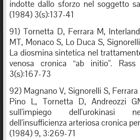
indotte dallo sforzo nel soggetto s
(1984) 3(s):137-41
91) Tornetta D, Ferrara M, Interlan
MT, Monaco S, Lo Duca S, Signorelli
La diosmina sintetica nel trattamento
venosa cronica “ab initio”. Ras
3(s):167-73
92) Magnano V, Signorelli S, Ferrara 
Pino L, Tornetta D, Andreozzi GM
sull’impiego dell’urokinasi 
dell’insufficienza arteriosa cronica pe
(1984) 9, 3:269-71