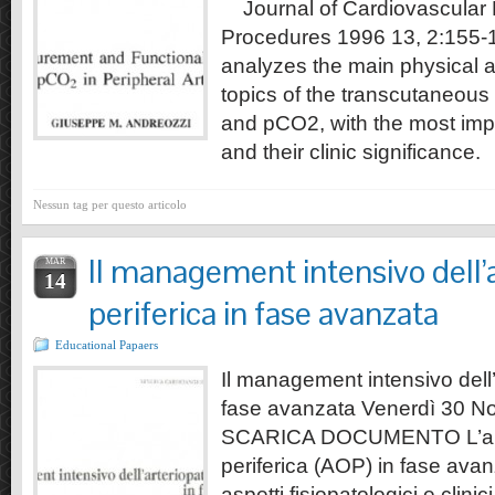
Journal of Cardiovascular 
Procedures 1996 13, 2:155-
analyzes the main physical 
topics of the transcutaneou
and pCO2, with the most impo
and their clinic significance.
Nessun tag per questo articolo
Il management intensivo dell’a
MAR
14
periferica in fase avanzata
Educational Papaers
Il management intensivo dell’a
fase avanzata Venerdì 30 
SCARICA DOCUMENTO L’arter
periferica (AOP) in fase avan
aspetti fisiopatologici e clinici