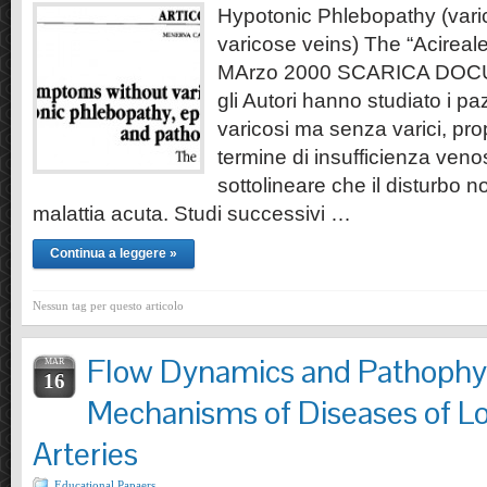
Hypotonic Phlebopathy (var
varicose veins) The “Acireale
MArzo 2000 SCARICA DOCU
gli Autori hanno studiato i pa
varicosi ma senza varici, pro
termine di insufficienza venos
sottolineare che il disturbo 
malattia acuta. Studi successivi …
Continua a leggere »
Nessun tag per questo articolo
Flow Dynamics and Pathophys
MAR
16
Mechanisms of Diseases of L
Arteries
Educational Papaers