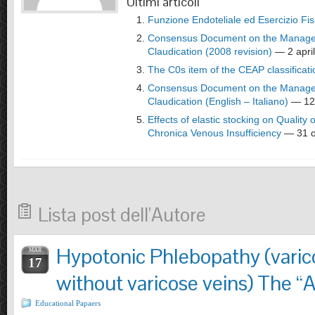
Ultimi articoli
Funzione Endoteliale ed Esercizio Fis
Consensus Document on the Manageme
Claudication (2008 revision)
— 2 apri
The C0s item of the CEAP classificati
Consensus Document on the Manageme
Claudication (English – Italiano)
— 12 
Effects of elastic stocking on Quality o
Chronica Venous Insufficiency
— 31 o
Lista post dell'Autore
Hypotonic Phlebopathy (vari
MAR
17
without varicose veins) The “A
Educational Papaers