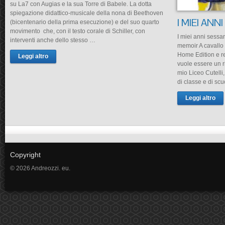
su La7 con Augias e la sua Torre di Babele. La dotta
spiegazione didattico-musicale della nona di Beethoven
I MIEI AN
(bicentenario della prima esecuzione) e del suo quarto
movimento che, con il testo corale di Schiller, con
I miei anni sessant
interventi anche dello stesso …
memoir A cavallo 
Home Edition e re
Leggi altro
vuole essere un r
mio Liceo Cutelli
di classe e di scu
Leggi altro
Copyright
© 2026 Andreozzi. eu.